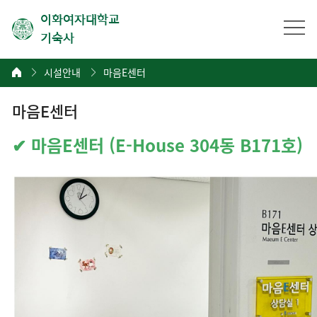
이화여자대학교
기숙사
시설안내
마음E센터
마음E센터
✔ 마음E센터 (E-House 304동 B171호)