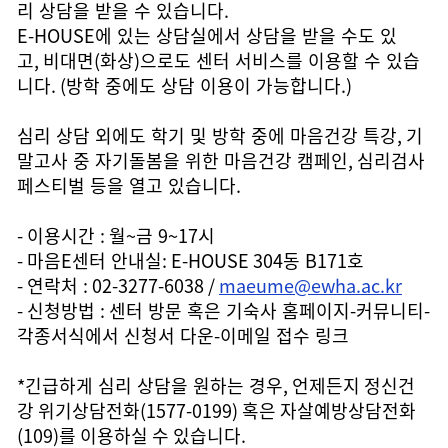
리 상담을 받을 수 있습니다
.
E-HOUSE
에 있는 상담실에서 상담을 받을 수도 있
고
,
비대면
(
화상
)
으로도 센터 서비스를 이용할 수 있습
니다
. (
방학 중에도 상담 이용이 가능합니다
.)
심리 상담 외에도 학기 및 방학 중에 마음건강 특강
,
기
말고사 중 자기돌봄을 위한 마음건강 캠페인
,
심리검사
페스티벌 등을 열고 있습니다
.
-
이용시간
:
월
~
금
9~17
시
-
마음
E
센터 안내실
: E-HOUSE 304
동
B171
호
-
연락처
: 02-3277-6038 /
maeume@ewha.ac.kr
-
신청방법
:
센터 방문 혹은 기숙사 홈페이지
-
커뮤니티
-
각종서식에서 신청서 다운
-
이메일 접수 링크
*
긴급하게 심리 상담을 원하는 경우
,
언제든지 정신건
강 위기상담전화(1577-0199) 혹은 자살예방상담전화
(109)
를 이용하실 수 있습니다
.