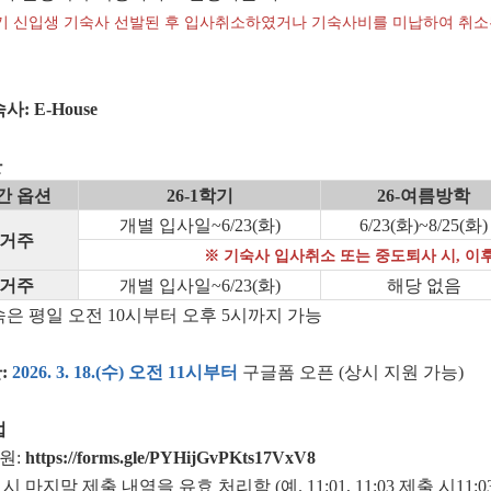
-1학기 신입생 기숙사 선발된 후 입사취소하였거나 기숙사비를 미납하여 취
: E-House
간
간 옵션
26-1학기
26-여름방학
개별 입사일~6/23(화)
6/23(화)~8/25(화)
 거주
※ 기숙사 입사취소 또는 중도퇴사 시, 이
 거주
개별 입사일~6/23(화)
해당 없음
은 평일 오전 10시부터 오후 5시까지 가능
:
2026. 3. 18.(
수) 오전 11시부터
구글폼 오픈 (상시 지원 가능)
법
원:
https://forms.gle/PYHijGvPKts17VxV8
 시 마지막 제출 내역을 유효 처리함 (예. 11:01, 11:03 제출 시11: