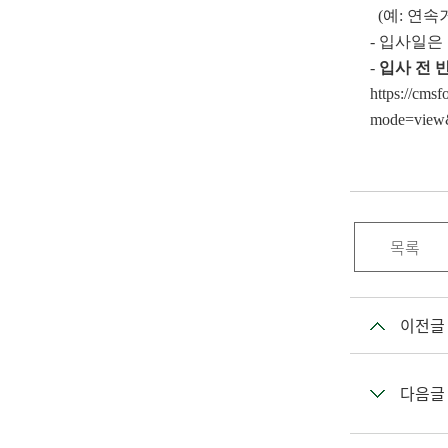
(예: 연속
- 입사일
-
입사 전 
https://cms
mode=view
목록
이전글
다음글