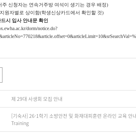
거주 신청자는 연속거주방 여석이 생기는 경우 배정)
은 지원자별로 상이함(학생신상카드에서 확인할 것)
반드시 입사 안내문 확인
fox.ewha.ac.kr/dorm/notice.do?
&articleNo=770218&article.offset=0&articleLimit=10&srSearc
제 29대 사생회 모집 안내
[기숙사] 26-1학기 소방안전 및 화재대피훈련 온라인 교육 안내 / 26-1 S
Training