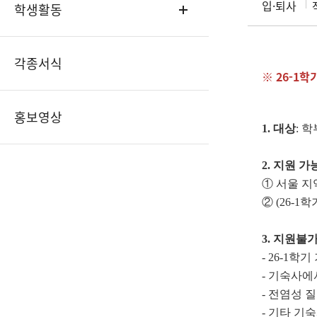
입·퇴사
학생활동
각종서식
※ 26-1
홍보영상
1.
대상
: 
2.
지원 가
① 서울 지
② (26-
3.
지원불가
- 26-1
- 기숙사에
- 전염성 
- 기타 기