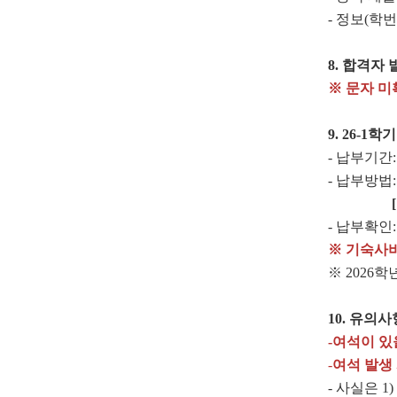
- 정보(학
8.
합격자 
※
문자 미
9. 26-1
학기
- 납부기간
- 납부방법
[
- 납부확인
※ 기숙사비
※ 2026
10.
유의사
-
여석이 있
-
여석 발생
- 사실은 