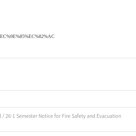
hVal=%EC%9E%85%EC%82%AC
emester Notice for Fire Safety and Evacuation