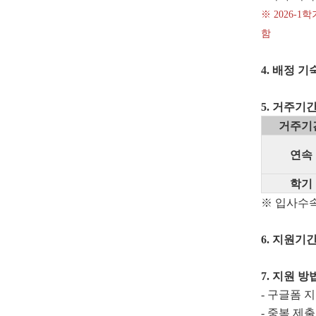
※ 2026
함
4.
배정 기숙사
5.
거주기
거주기
연속
학기
※ 입사수속
6.
지원기간
7.
지원 방
- 구글폼 지
- 중복 제출